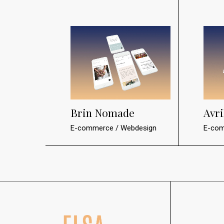
Brin Nomade
Avri
E-commerce
Webdesign
E-co