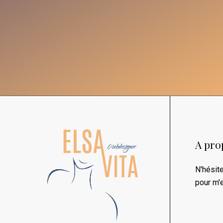
A pro
N'hésit
pour m'