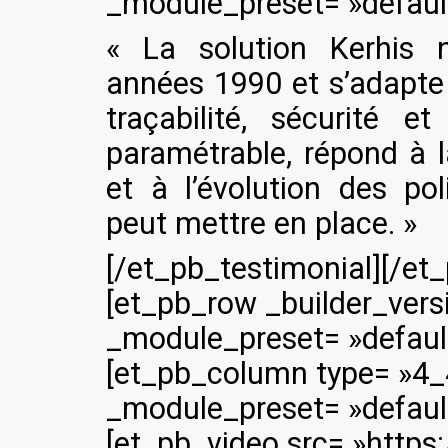
_module_preset= »default 
« La solution Kerhis
années 1990 et s’adapte
traçabilité, sécurité et
paramétrable, répond à l
et à l’évolution des po
peut mettre en place. »
[/et_pb_testimonial][/e
[et_pb_row _builder_vers
_module_preset= »default 
[et_pb_column type= »4_4
_module_preset= »default 
[et_pb_video src= »http