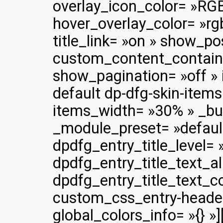
overlay_icon_color= »RGB
hover_overlay_color= »rg
title_link= »on » show_p
custom_content_container
show_pagination= »off » 
default dp-dfg-skin-items
items_width= »30% » _bui
_module_preset= »defaul
dpdfg_entry_title_level= 
dpdfg_entry_title_text_ali
dpdfg_entry_title_text_c
custom_css_entry-header
global_colors_info= »{} »