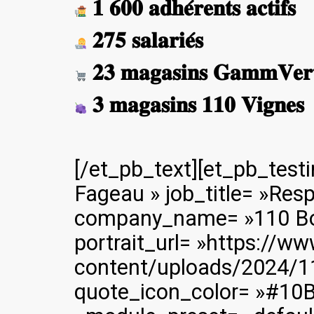
𝟏 𝟔𝟎𝟎 𝐚𝐝𝐡𝐞́𝐫𝐞𝐧𝐭𝐬 𝐚𝐜𝐭𝐢𝐟𝐬
𝟐𝟕𝟓 𝐬𝐚𝐥𝐚𝐫𝐢𝐞́𝐬
𝟐𝟑 𝐦𝐚𝐠𝐚𝐬𝐢𝐧𝐬 𝐆𝐚𝐦𝐦𝐕𝐞𝐫
𝟑 𝐦𝐚𝐠𝐚𝐬𝐢𝐧𝐬 𝟏𝟏𝟎 𝐕𝐢𝐠𝐧𝐞𝐬
[/et_pb_text][et_pb_test
Fageau » job_title= »Res
company_name= »110 Bo
portrait_url= »https://w
content/uploads/2024/11
quote_icon_color= »#10B2