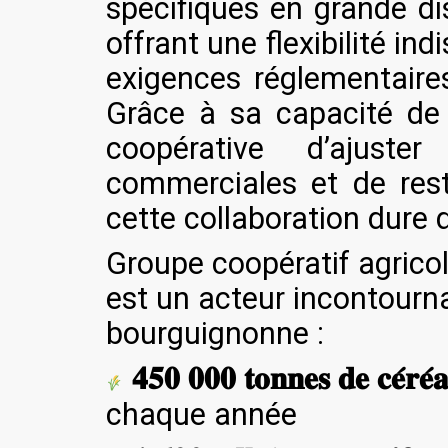
spécifiques en grande di
offrant une flexibilité in
exigences réglementaire
Grâce à sa capacité de 
coopérative d’ajuste
commerciales et de rest
cette collaboration dure
Groupe coopératif agricol
est un acteur incontourna
bourguignonne :
𝟒𝟓𝟎 𝟎𝟎𝟎 𝐭𝐨𝐧𝐧𝐞𝐬 𝐝𝐞 𝐜𝐞́𝐫𝐞́𝐚
chaque année